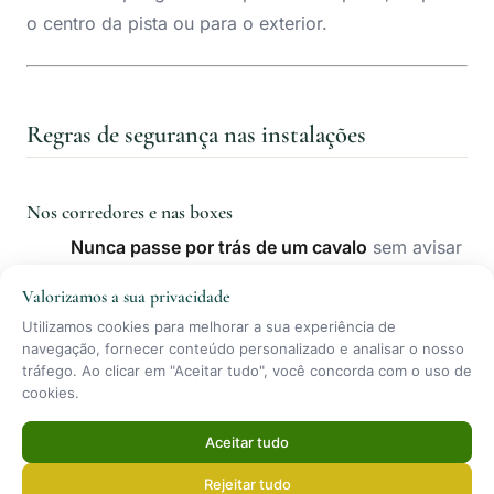
o centro da pista ou para o exterior.
Regras de segurança nas instalações
Nos corredores e nas boxes
Nunca passe por trás de um cavalo
sem avisar
— toque no quarto traseiro e diga “ei” para o
Valorizamos a sua privacidade
animal saber onde está. Cavalos têm ponto
Utilizamos cookies para melhorar a sua experiência de
cego traseiro e podem coicear por susto.
navegação, fornecer conteúdo personalizado e analisar o nosso
Aproxime-se sempre pelo lado do ombro
—
tráfego. Ao clicar em "Aceitar tudo", você concorda com o uso de
cookies.
nunca pela frente (pode assustar) nem por trás
(ponto cego)
Aceitar tudo
Nunca corra
nas proximidades dos cavalos —
o movimento rápido pode assustar o animal
Rejeitar tudo