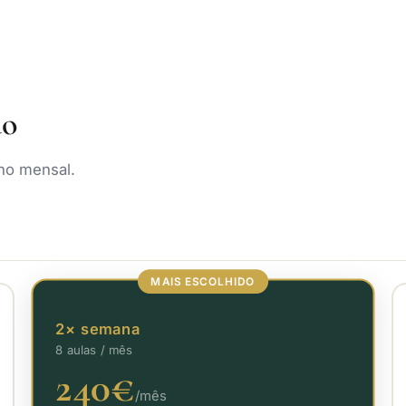
ão
no mensal.
MAIS ESCOLHIDO
2× semana
8 aulas / mês
240€
/mês