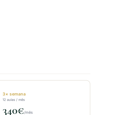
3× semana
12 aulas / mês
340€
/mês