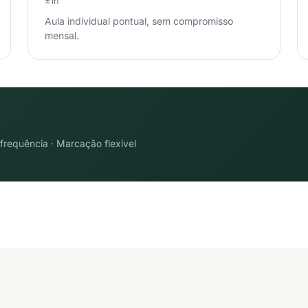
±1h
Aula individual pontual, sem compromisso
mensal.
requência · Marcação flexível