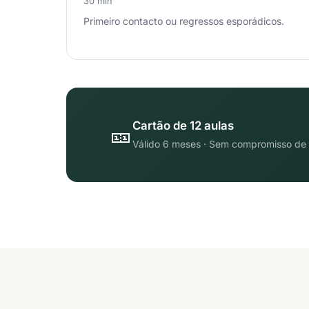
30 min
Primeiro contacto ou regressos esporádicos.
Cartão de 12 aulas
🎫
Válido 6 meses · Sem compromisso de f