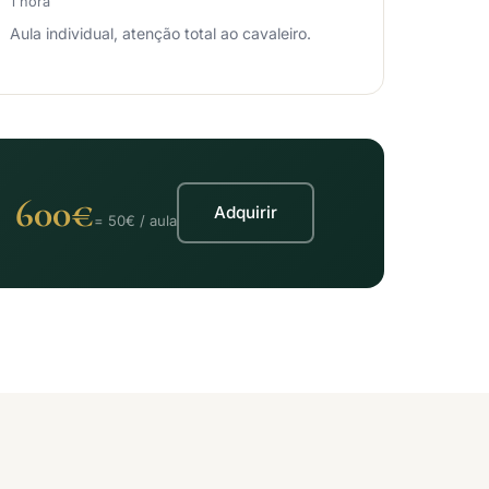
1 hora
Aula individual, atenção total ao cavaleiro.
600€
Adquirir
= 50€ / aula