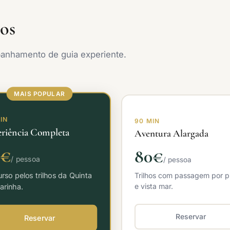
ços
anhamento de guia experiente.
MAIS POPULAR
IN
90 MIN
riência Completa
Aventura Alargada
0€
80€
/ pessoa
/ pessoa
rso pelos trilhos da Quinta
Trilhos com passagem por p
e vista mar.
arinha.
Reservar
Reservar