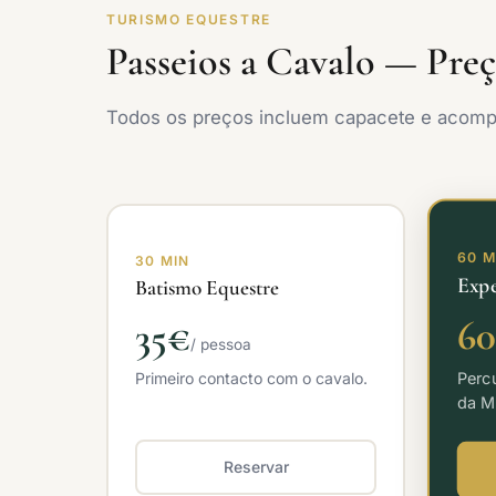
TURISMO EQUESTRE
Passeios a Cavalo — Pre
Todos os preços incluem capacete e acomp
60 M
30 MIN
Expe
Batismo Equestre
6
35€
/ pessoa
Percu
Primeiro contacto com o cavalo.
da M
Reservar