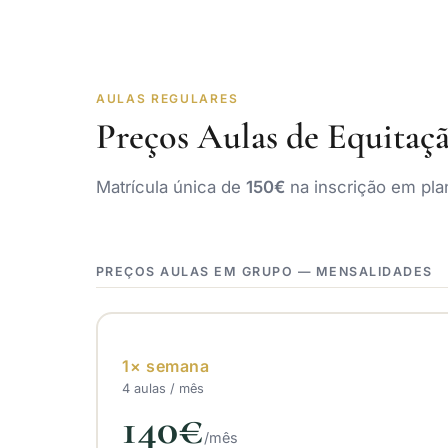
AULAS REGULARES
Preços Aulas de Equitaç
Matrícula única de
150€
na inscrição em pla
PREÇOS AULAS EM GRUPO — MENSALIDADES
1× semana
4 aulas / mês
140€
/mês